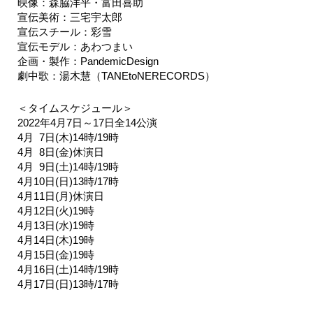
映像：森脇洋平・富⽥喜助
宣伝美術：三宅宇太郎
宣伝スチール：彩雪
宣伝モデル：あわつまい
企画・製作：PandemicDesign
劇中歌：湯⽊慧（TANEtoNERECORDS）
＜タイムスケジュール＞
2022年4月7日～17日全14公演
4月 7日(木)14時/19時
4月 8日(金)休演日
4月 9日(土)14時/19時
4月10日(日)13時/17時
4月11日(月)休演日
4月12日(火)19時
4月13日(水)19時
4月14日(木)19時
4月15日(金)19時
4月16日(土)14時/19時
4月17日(日)13時/17時