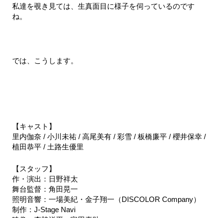
私達を覗き見ては、生真面目に様子を伺っているのです
ね。
では、こうします。
【キャスト】
里内伽奈 / 小川未祐 / 高尾美有 / 彩雪 / 板橋廉平 / 櫻井保幸 /
植田恭平 / 土路生優里
【スタッフ】
作・演出：⽇野祥太
舞台監督：⾓⽥晃⼀
照明
⾳響：一場美紀・金子翔一（DISCOLOR Company）
制作：J-Stage Navi