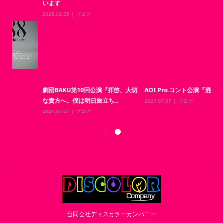
います
2026.01.05
ブログ
舞
と
劇団BAKU第10回公演『拝啓、大切
AOI Pro.コント公演『混頓vol.3』
な貴方へ。僕は明日旅立ち...
20
2024.07.07
ブログ
2024.07.07
ブログ
合同会社ディスカラーカンパニー