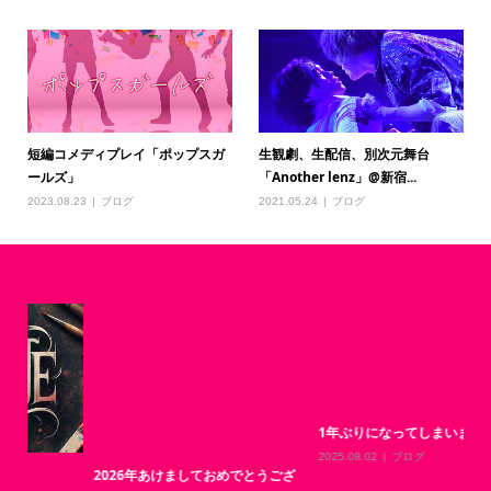
短編コメディプレイ「ポップスガ
生観劇、生配信、別次元舞台
ールズ」
「Another lenz」@新宿...
2023.08.23
ブログ
2021.05.24
ブログ
1年ぶりになってしまいました…
マ
ジ
2025.08.02
ブログ
2026年あけましておめでとうござ
20