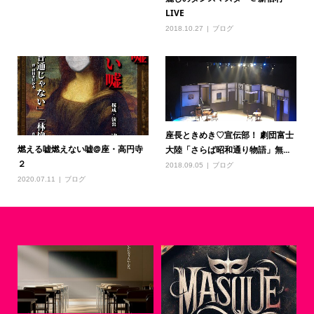
LIVE
2018.10.27
ブログ
座長ときめき♡宣伝部！ 劇団富士
燃える嘘燃えない嘘@座・高円寺
大陸「さらば昭和通り物語」無...
２
2018.09.05
ブログ
2020.07.11
ブログ