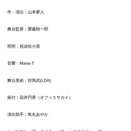
作・演出：山本夢人
舞台監督：齋藤樹一郎
照明：祝迫佳小里
音響：Mana-T
舞台美術：対馬武(LDA)
振付：花井円香（オフィスサカイ）
演出助手：鳥丸あやか