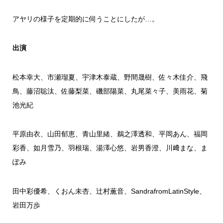
アヤリの様子を定期的に伺うことにしたが…。
出演
松本幸大、市瀬瑠夏、宇津木泰蔵、野間晟樹、佐々木佳介、飛
鳥、藤沼聡汰、佐藤梨菜、磯部陽菜、丸尾菜々子、美雨花、菊
池光紀
平原由衣、山田郁恵、青山里緒、鵜之澤透和、平岡あん、福岡
彩香、如月雪乃、羽根瑞、湯澤心悠、岩男香澄、川﨑まな、ま
ぽみ
田中彩優希、くおん未杏、辻村薫音、SandrafromLatinStyle、
岩田万歩