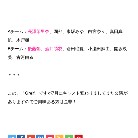
Aチーム：
長澤茉里奈
、園都、東坂みゆ、白宮奈々、真田真
帆、木戸楓
Bチーム：
後藤郁
、
酒井萌衣
、倉田瑠夏、小瀬田麻由、開坂映
美、古河由衣
＊＊＊
この、「Greif」ですが7月にキャスト変わりましてまた公演が
ありますのでご興味ある方は是非！