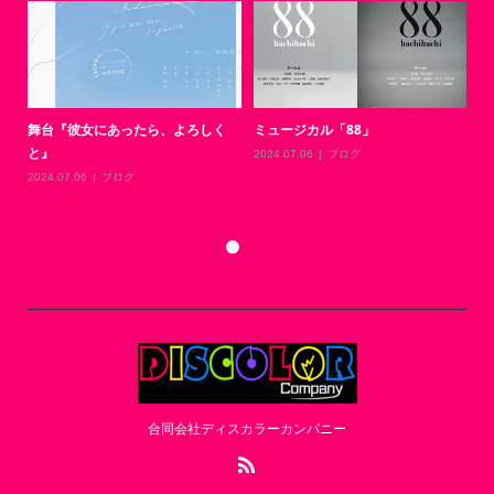
舞台『彼女にあったら、よろしく
ミュージカル「88」
と』
』
劇
2024.07.06
ブログ
な
2024.07.06
ブログ
20
合同会社ディスカラーカンパニー