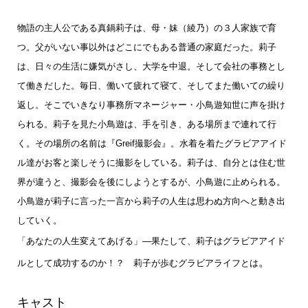
物語の主人公である真鍋莉子は、母・妹（綾乃）の３人家族で育
つ。父がいない事以外はどこにでもある普通の家庭だった。莉子
は、日々の生活に嫌気がさし、大学を中退。そして会社の事務とし
て働きだした。毎日、働いて疲れて寝て、そしてまた働いての繰り
返し。そこでいきなり事務所マネージャー・小鳥遊知世に声を掛け
られる。莉子を見た小鳥遊は、手を引き、ある場所まで連れて行
く。その場所の名前は『Greif撮影会』。水着を着たグラビアアイド
ル達がお客と楽しそうに撮影をしている。莉子は、自分とは住む世
界が違うと、撮影会を後にしようとするが、小鳥遊に止められる。
小鳥遊が莉子に言った一言から莉子の人生は思わぬ方向へと動き出
していく。
「あなたの人生変えてあげる」―果たして、莉子はグラビアアイド
。
ルとして成功するのか！？ 莉子が歩むグラビアライフとは
キャスト