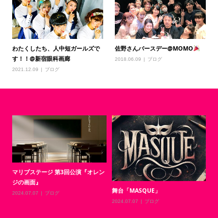
わたくしたち、人中短ガールズで
佐野さんバースデー@MOMO
す！！@新宿眼科画廊
2018.06.09
ブログ
2021.12.09
ブログ
マリブステージ 第3回公演『オレン
ジの画面』
舞台「MASQUE」
2
2024.07.07
ブログ
い
2024.07.07
ブログ
20