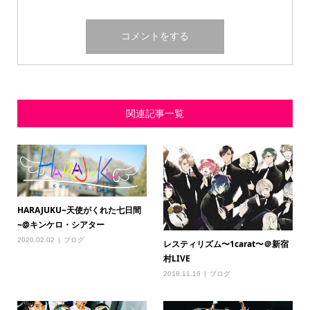
関連記事一覧
HARAJUKU~天使がくれた七日間
~@キンケロ・シアター
2020.02.02
ブログ
レスティリズム〜1carat〜＠新宿
村LIVE
2018.11.16
ブログ